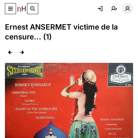
Basculer le menu de navigation
Basc
Ernest ANSERMET victime de la
censure... (1)