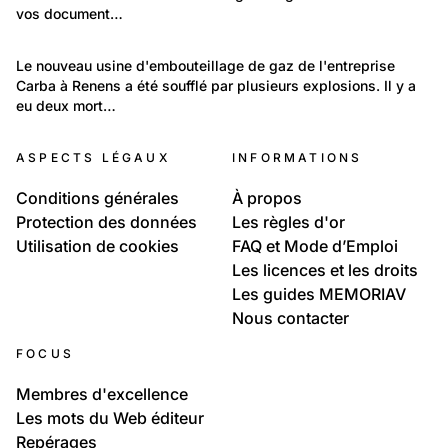
vos document…
Politique et Société: Evénements
Le nouveau usine d'embouteillage de gaz de l'entreprise 
Carba à Renens a été soufflé par plusieurs explosions. Il y a 
Explosion de la Carba à Renens en 1969
eu deux mort…
ASPECTS LÉGAUX
INFORMATIONS
Conditions générales
À propos
Protection des données
Les règles d'or
Utilisation de cookies
FAQ et Mode d’Emploi
Les licences et les droits
Les guides MEMORIAV
Nous contacter
FOCUS
Membres d'excellence
Les mots du Web éditeur
Repérages