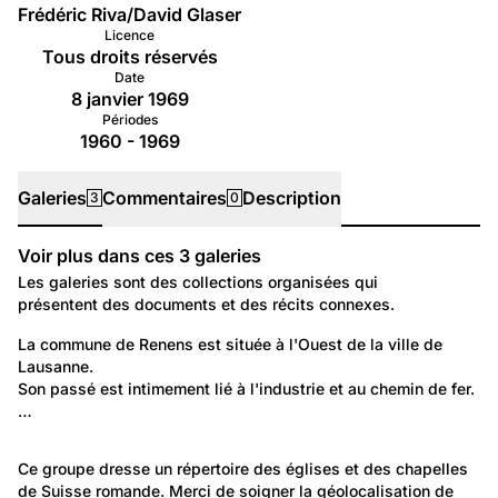
Frédéric Riva/David Glaser
Licence
Tous droits réservés
Date
8 janvier 1969
Périodes
1960 - 1969
Galeries
Commentaires
Description
3
0
Voir plus dans ces
3
galeries
Galeries
Les galeries sont des collections organisées qui
présentent des documents et des récits connexes.
129
Lieux: Vaud
La commune de Renens est située à l'Ouest de la ville de 
Lausanne.
Renens
Son passé est intimement lié à l'industrie et au chemin de fer. 
…
1 538
Temps libre et culture: Tradition et religion
Ce groupe dresse un répertoire des églises et des chapelles 
de Suisse romande. Merci de soigner la géolocalisation de 
Monuments religieux