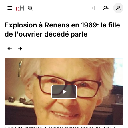
Basculer le menu de navigation
Basc
Explosion à Renens en 1969: la fille
de l'ouvrier décédé parle
Lire
la
vidéo