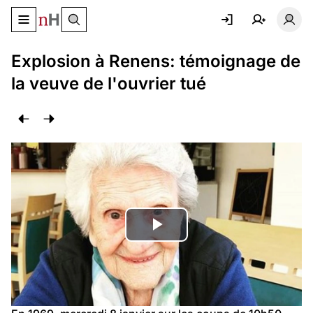
Basculer le menu de navigation
Basc
Explosion à Renens: témoignage de
la veuve de l'ouvrier tué
Lire
la
vidéo