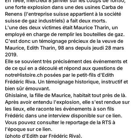
En 1969, mercredi 8 janvier sur les coups de 10h50, 
une forte explosion dans une des usines Carba de 
Renens (l'entreprise suisse appartient à la société 
suisse de gaz industriels) a fait deux morts.
L'une des deux victimes était Maurice Tharin, un 
employé en charge de remplir les bouteilles de gaz. 
C'est donc un témoignage précieux de la veuve de 
Maurice, Edith Tharin, 98 ans depuis jeudi 28 mars 
2019.
Elle se souvient très précisément des événements et 
de ce qui en a découlé et répond aux questions de 
notreHistoire.ch posées par le petit-fils d'Edith 
Frédéric Riva. Un témoignage historique, instructif et 
bien sûr émouvant.
Ghislaine, la fille de Maurice, habitait tout près de là. 
Après avoir entendu l'explosion, elle s'est rendue sur 
les lieux, elle raconte les événements à son fils 
Frédéric dans une interview disponible 
sur ce lien
.
Vous pouvez consulter le reportage de la RTS à 
l'époque sur 
ce lien
.
(photo d'Edith par Frédéric Riva).