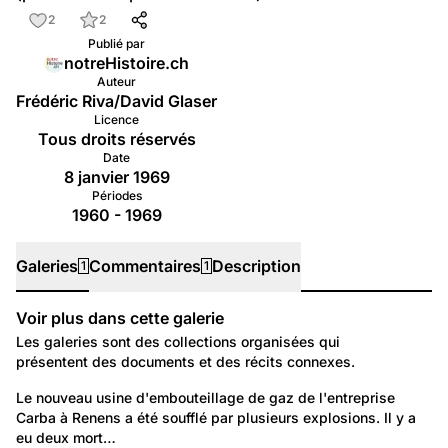
2
2
Publié par
notreHistoire.ch
Auteur
Frédéric Riva/David Glaser
Licence
Tous droits réservés
Date
8 janvier 1969
Périodes
1960 - 1969
Galeries
Commentaires
Description
1
1
Voir plus dans cette galerie
Galeries
Les galeries sont des collections organisées qui
présentent des documents et des récits connexes.
Politique et Société: Evénements
Le nouveau usine d'embouteillage de gaz de l'entreprise 
Carba à Renens a été soufflé par plusieurs explosions. Il y a 
Explosion de la Carba à Renens en 1969
eu deux mort…