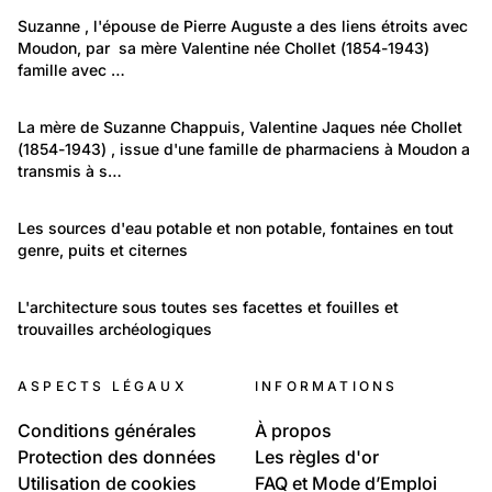
Fonds photographique de Pierre Auguste Chappuis (1888-1980)
Suzanne , l'épouse de Pierre Auguste a des liens étroits avec 
Moudon, par  sa mère Valentine née Chollet (1854-1943) 
la Région de Moudon
famille avec …
76
Fonds photographique de Pierre Auguste Chappuis (1888-1980)
La mère de Suzanne Chappuis, Valentine Jaques née Chollet 
(1854-1943) , issue d'une famille de pharmaciens à Moudon a 
Collection de la famille Chollet de Moudon
transmis à s…
588
Temps libre et culture: Arts
Les sources d'eau potable et non potable, fontaines en tout 
genre, puits et citernes
Fontaines / Sources d'eau d'ici et d'ailleurs
3 224
Lieux: International
L'architecture sous toutes ses facettes et fouilles et 
trouvailles archéologiques
Architecture / Archéologie
ASPECTS LÉGAUX
INFORMATIONS
Conditions générales
À propos
Protection des données
Les règles d'or
Utilisation de cookies
FAQ et Mode d’Emploi