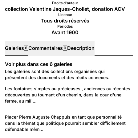
Droits d'auteur
collection Valentine Jaques-Chollet, donation ACV
Licence
Tous droits réservés
Périodes
Avant 1900
Galeries
Commentaires
Description
6
0
Voir plus dans ces
6
galeries
Galeries
Les galeries sont des collections organisées qui
présentent des documents et des récits connexes.
1 035
Temps libre et culture: Vie quotidienne
Les fontaines simples ou précieuses , anciennes ou récentes 
découvertes au tournant d'un chemin, dans la cour d'une 
Les fontaines et lavoirs de Suisse
ferme, au mili…
1 495
Portraits: Figures marquantes
Placer 
Pierre Auguste Chappuis
 en tant que personnalité 
dans la thématique politique pourrait sembler difficilement 
Fonds photographique de Pierre Auguste Chappuis
défendable mêm…
(1888-1980)
36