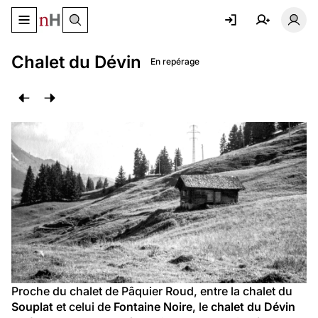
Basculer le menu de navigation
Basc
Chalet du Dévin
En repérage
Proche du chalet de Pâquier Roud, entre la chalet du 
Souplat
 et celui de 
Fontaine Noire
, le 
chalet du Dévin