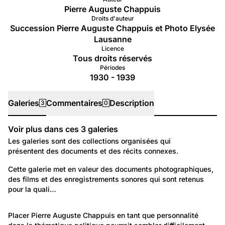
Pierre Auguste Chappuis
Droits d'auteur
Succession Pierre Auguste Chappuis et Photo Elysée
Lausanne
Licence
Tous droits réservés
Périodes
1930 - 1939
Galeries
Commentaires
Description
3
0
Voir plus dans ces
3
galeries
Galeries
Les galeries sont des collections organisées qui
présentent des documents et des récits connexes.
4 619
Autre: Non classée
Cette galerie met en valeur des documents photographiques, 
des films et des enregistrements sonores qui sont retenus 
Repérages de notrehistoire.ch
pour la quali…
1 495
Portraits: Figures marquantes
Placer 
Pierre Auguste Chappuis
 en tant que personnalité 