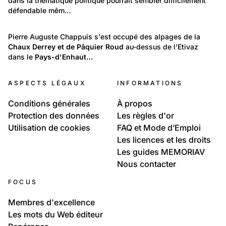
dans la thématique politique pourrait sembler difficilement 
Fonds photographique de Pierre Auguste Chappuis
défendable mêm…
(1888-1980)
33
Fonds photographique de Pierre Auguste Chappuis (1888-1980)
Pierre Auguste Chappuis s'est occupé des alpages de la 
Chaux Derrey et de Pâquier Roud
Pays-d'Enhaut et quelques alpages
 au-dessus de l'Etivaz 
dans le 
Pays-d'Enhaut…
ASPECTS LÉGAUX
INFORMATIONS
Conditions générales
À propos
Protection des données
Les règles d'or
Utilisation de cookies
FAQ et Mode d’Emploi
Les licences et les droits
Les guides MEMORIAV
Nous contacter
FOCUS
Membres d'excellence
Les mots du Web éditeur