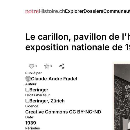
Explorer
Dossiers
Communau
Le carillon, pavillon de l
exposition nationale de 
0
0
Publié par
Claude-André Fradel
Auteur
L.Beringer
Droits d'auteur
L.Beringer, Zürich
Licence
Creative Commons CC BY-NC-ND
Date
1939
Périodes