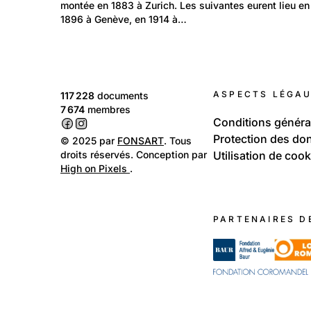
L'Exposition nationale de 1939
montée en 1883 à Zurich. Les suivantes eurent lieu en
1896 à Genève, en 1914 à…
ASPECTS LÉGA
117 228
documents
7 674
membres
Conditions généra
Protection des do
© 2025 par
FONSART
. Tous
droits réservés. Conception par
Utilisation de cook
High on Pixels
.
PARTENAIRES D