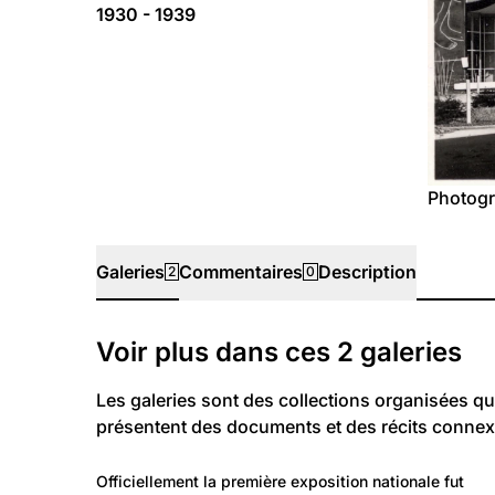
1930 - 1939
Photogr
Galeries
Commentaires
Description
2
0
Galeries
Voir plus dans ces
2
galeries
Les galeries sont des collections organisées qu
présentent des documents et des récits connex
98
Temps libre et culture: Loisirs
Officiellement la première exposition nationale fut 