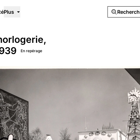
té
Plus
Recherc
'horlogerie,
1939
En repérage