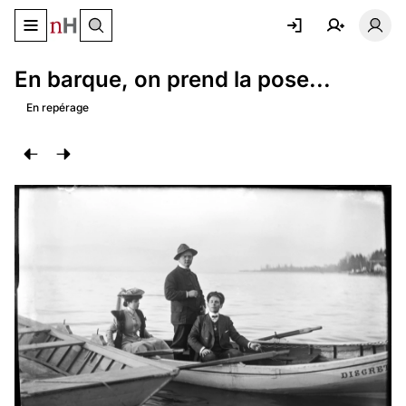
Basculer le menu de navigation
Basc
En barque, on prend la pose...
En repérage