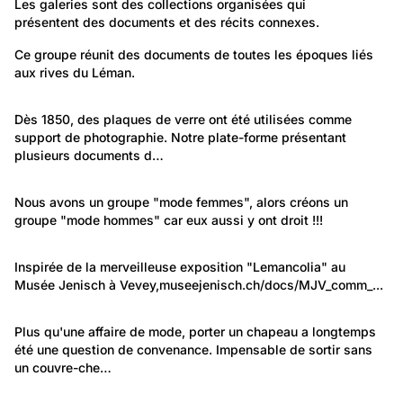
Les galeries sont des collections organisées qui
présentent des documents et des récits connexes.
923
Environnement: Nature et paysage
Ce groupe réunit des documents de toutes les époques liés 
aux rives du Léman.
Les rives du Léman
691
Temps libre et culture: Arts
Dès 1850, des plaques de verre ont été utilisées comme 
support de photographie. Notre plate-forme présentant 
Les photographies sur plaque de verre
plusieurs documents d…
716
Portraits: Une vie
Nous avons un groupe "mode femmes", alors créons un 
groupe "mode hommes" car eux aussi y ont droit !!!
Mode Hommes
720
Environnement: Nature et paysage
Inspirée de la merveilleuse exposition "Lemancolia" au 
Musée Jenisch à Vevey,
Le lac léman
museejenisch.ch/docs/MJV_comm_...
857
Temps libre et culture: Vie quotidienne
Plus qu'une affaire de mode, porter un chapeau a longtemps 
été une question de convenance. Impensable de sortir sans 
Chapeaux et bibis
un couvre-che…
958