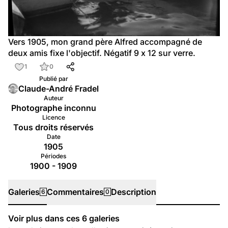
Vers 1905, mon grand père Alfred accompagné de 
deux amis fixe l'objectif. Négatif 9 x 12 sur verre.
1
0
Publié par
Claude-André Fradel
Auteur
Photographe inconnu
Licence
Tous droits réservés
Date
1905
Périodes
1900 - 1909
Galeries
Commentaires
Description
6
0
Voir plus dans ces
6
galeries
Galeries