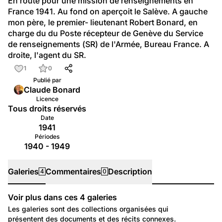
En route pour une mission de renseignements en 
France 1941. Au fond on aperçoit le Salève. A gauche 
mon père, le premier- lieutenant Robert Bonard, en 
charge du du Poste récepteur de Genève du Service 
de renseignements (SR) de l'Armée, Bureau France. A 
droite, l'agent du SR.
1
0
Publié par
Claude Bonard
Licence
Tous droits réservés
Date
1941
Périodes
1940 - 1949
Galeries
Commentaires
Description
4
0
Voir plus dans ces
4
galeries
Galeries
Les galeries sont des collections organisées qui
présentent des documents et des récits connexes.