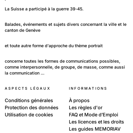
348
Politique et Société: Sécurité et justice
La Suisse a participé à la guerre 39-45.
Pendant la guerre 39-45; divers témoignages et
2 100
actions suisses
Lieux: Genève
Balades, événements et sujets divers concernant la ville et le 
canton de Genève
Genève/Images/Souvenirs
6 120
Portraits: Figures marquantes
et toute autre forme d'approche du thème portrait
Portrait photographique
1 666
Temps libre et culture: Vie quotidienne
concerne toutes les formes de communications possibles, 
comme interpersonnelle, de groupe, de masse, comme aussi 
Communication
la communication …
ASPECTS LÉGAUX
INFORMATIONS
Conditions générales
À propos
Protection des données
Les règles d'or
Utilisation de cookies
FAQ et Mode d’Emploi
Les licences et les droits
Les guides MEMORIAV