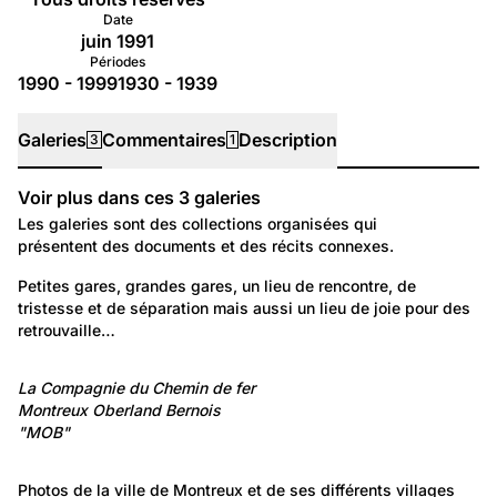
Date
juin 1991
Périodes
1990 - 1999
1930 - 1939
Galeries
Commentaires
Description
3
1
Voir plus dans ces
3
galeries
Galeries
Les galeries sont des collections organisées qui
présentent des documents et des récits connexes.
771
Environnement: Transport
Petites gares, grandes gares, un lieu de rencontre, de 
tristesse et de séparation mais aussi un lieu de joie pour des 
Les gares romandes
retrouvaille…
126
Travail et Economie: Entreprises
La Compagnie du Chemin de fer
Montreux Oberland Bernois
MOB - Compagnie du Chemin de fer Montreux
"MOB"
Oberland Bernois
1 243
Lieux: Vaud
Photos de la ville de Montreux et de ses différents villages 