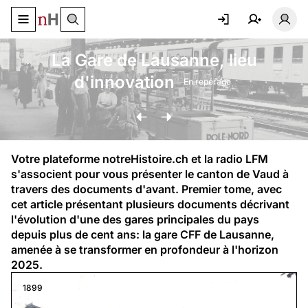
Basculer le menu de navigation
Basc
La Gare de Lausanne, lieu
d'innovation
En repérage
Votre plateforme notreHistoire.ch et la radio LFM 
s'associent pour vous présenter le canton de Vaud à 
travers des documents d'avant. Premier tome, avec 
cet article présentant plusieurs documents décrivant 
l'évolution d'une des gares principales du pays 
depuis plus de cent ans: la gare CFF de Lausanne, 
amenée à se transformer en profondeur à l'horizon 
2025.
1899