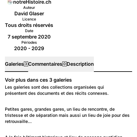
notreHistoire.ch
Auteur
David Glaser
Licence
Tous droits réservés
Date
7 septembre 2020
Périodes
2020 - 2029
Galeries
Commentaires
Description
3
0
Voir plus dans ces
3
galeries
Galeries
Les galeries sont des collections organisées qui
présentent des documents et des récits connexes.
71
771
Lausanne
Environnement: Transport
Petites gares, grandes gares, un lieu de rencontre, de 
Gare de Lausanne
tristesse et de séparation mais aussi un lieu de joie pour des 
Les gares romandes
retrouvaille…
182
Lieux: Vaud