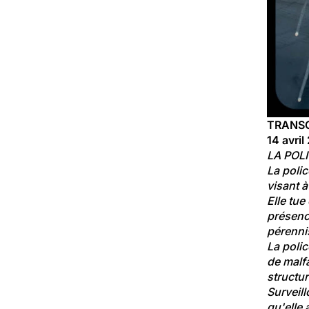
TRANSCR
14 avri
LA POL
La poli
visant 
Elle tue
présence
pérennis
La polic
de malfa
structur
Surveill
qu'elle