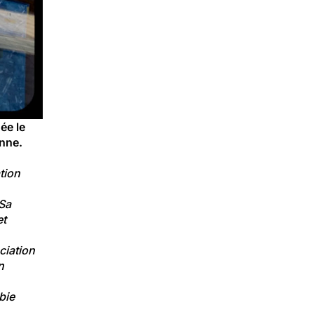
e le 
nne.
tion 
Sa 
t 
ciation 
n 
bie 