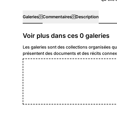
Galeries
Commentaires
Description
0
0
Galeries
Voir plus dans ces
0
galeries
Les galeries sont des collections organisées qu
présentent des documents et des récits connex