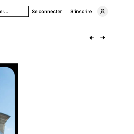
her…
Se connecter
S'inscrire
Basculer vers 