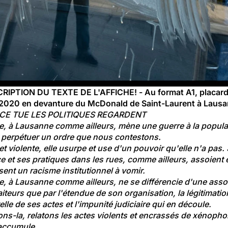
IPTION DU TEXTE DE L'AFFICHE! - Au format A1, placardé
l 2020 en devanture du McDonald de Saint-Laurent à Lausa
ICE TUE LES POLITIQUES REGARDENT
ce, à Lausanne comme ailleurs, mène une guerre à la popula
à perpétuer un ordre que nous contestons.
 et violente, elle usurpe et use d'un pouvoir qu'elle n'a pas. 
 et ses pratiques dans les rues, comme ailleurs, assoient e
ent un racisme institutionnel à vomir.
e, à Lausanne comme ailleurs, ne se différencie d'une asso
iteurs que par l'étendue de son organisation, la légitimatio
elle de ses actes et l'impunité judiciaire qui en découle.
ons-la, relatons les actes violents et encrassés de xénopho
 accumule.