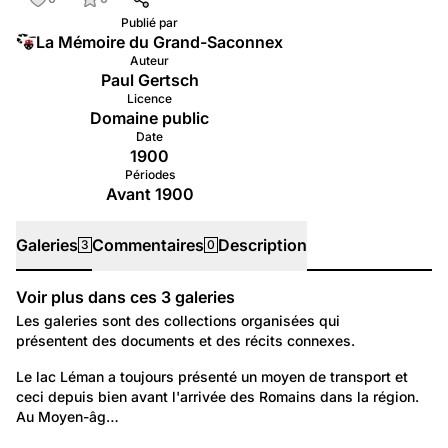
Publié par
La Mémoire du Grand-Saconnex
Auteur
Paul Gertsch
Licence
Domaine public
Date
1900
Périodes
Avant 1900
Galeries
Commentaires
Description
3
0
Voir plus dans ces
3
galeries
Galeries
Les galeries sont des collections organisées qui
présentent des documents et des récits connexes.
299
Environnement: Transport
Le lac Léman a toujours présenté un moyen de transport et 
ceci depuis bien avant l'arrivée des Romains dans la région. 
Barques du Léman
Au Moyen-âg…
26