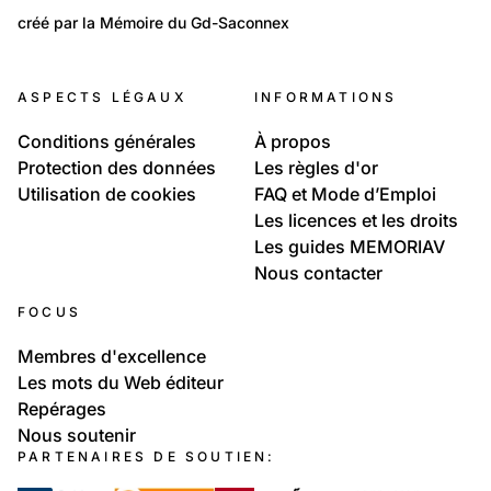
Lieux: Genève
créé par la Mémoire du Gd-Saconnex
Genève en cartes postales
328
Temps libre et culture: Arts
ASPECTS LÉGAUX
INFORMATIONS
Cartes postales colorées
Conditions générales
À propos
Protection des données
Les règles d'or
Utilisation de cookies
FAQ et Mode d’Emploi
Les licences et les droits
Les guides MEMORIAV
Nous contacter
FOCUS
Membres d'excellence
Les mots du Web éditeur
Repérages
Nous soutenir
PARTENAIRES DE SOUTIEN: