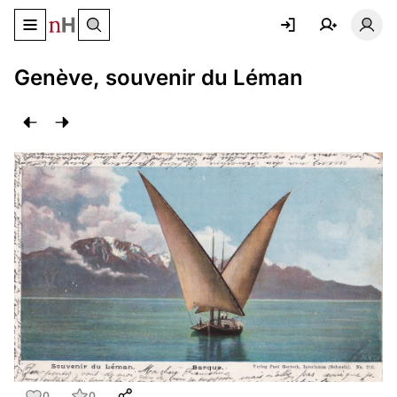
Basculer le menu de navigation
Basc
Genève, souvenir du Léman
0
0