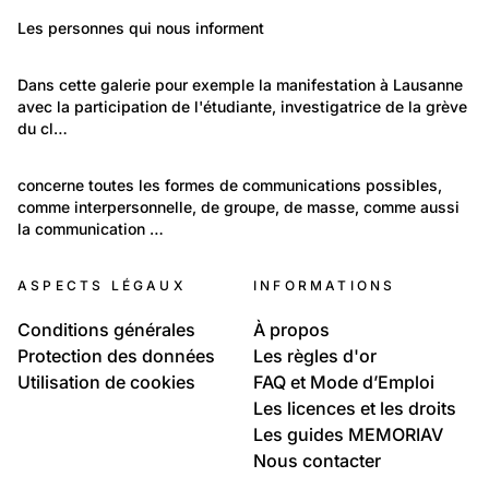
544
Politique et Société: Santé
Politique et Société: Engagement
Les personnes qui nous informent
Psychiatrie / Psychologie / Pédagogie
Dignité
193
Politique et Société: Evénements
Dans cette galerie pour exemple la manifestation à Lausanne 
avec la participation de l'étudiante, investigatrice de la grève 
Vulnérabilité planètaire (energie, surchauffe e.c.t )
du cl…
1 666
Temps libre et culture: Vie quotidienne
concerne toutes les formes de communications possibles, 
comme interpersonnelle, de groupe, de masse, comme aussi 
Communication
la communication …
ASPECTS LÉGAUX
INFORMATIONS
Conditions générales
À propos
Protection des données
Les règles d'or
Utilisation de cookies
FAQ et Mode d’Emploi
Les licences et les droits
Les guides MEMORIAV
Nous contacter