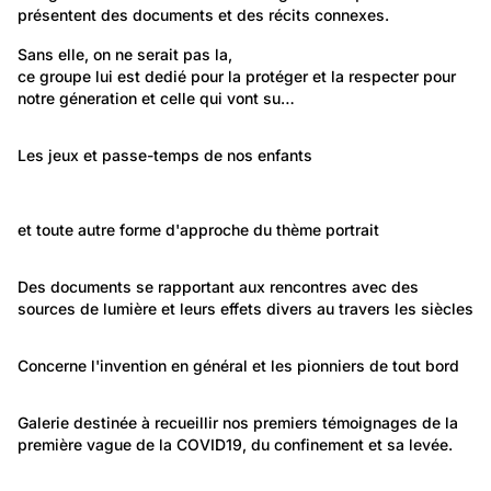
présentent des documents et des récits connexes.
136
Environnement: Nature et paysage
Sans elle, on ne serait pas la,
ce groupe lui est dedié pour la protéger et la respecter pour 
Notre planète la terre
notre géneration et celle qui vont su…
1 949
Politique et Société: Education
Les jeux et passe-temps de nos enfants
Les enfants, leurs jeux et passe-temps
594
6 120
Politique et Société: Santé
Portraits: Figures marquantes
et toute autre forme d'approche du thème portrait
Passion
Portrait photographique
841
Temps libre et culture: Vie quotidienne
Des documents se rapportant aux rencontres avec des 
sources de lumière et leurs effets divers au travers les siècles
Sources de lumière
418
Travail et Economie: Technologie et science
Concerne l'invention en général et les pionniers de tout bord
Inventeurs / Pionniers
164
Politique et Société: Santé
Galerie destinée à recueillir nos premiers témoignages de la 
première vague de la COVID19, du confinement et sa levée.
La première vague du coronavirus (mars 2020 - juin
575
2020)