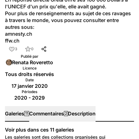
l'UNICEF d'un prix qu'elle, elle avait gagné.
Pour plus de renseignements au sujet de ces ravages 
à travers le monde, vous pouvez consulter entre 
autres sous:
amnesty.ch
ffw.ch
3
0
Publié par
Renata Roveretto
Licence
Tous droits réservés
Date
17 janvier 2020
Périodes
2020 - 2029
Galeries
Commentaires
Description
11
2
Voir plus dans ces
11
galeries
Galeries
Les galeries sont des collections organisées qui