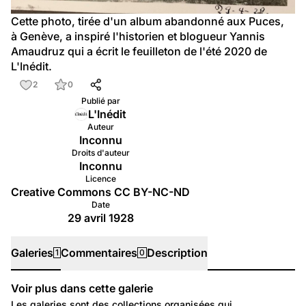
Cette photo, tirée d'un album abandonné aux Puces, 
à Genève, a inspiré l'historien et blogueur Yannis 
Amaudruz qui a écrit le feuilleton de l'été 2020 de 
L'Inédit.
2
0
Publié par
L'Inédit
Auteur
Inconnu
Droits d'auteur
Inconnu
Licence
Creative Commons CC BY-NC-ND
Date
29 avril 1928
Galeries
Commentaires
Description
1
0
Voir plus dans cette galerie
Galeries
Les galeries sont des collections organisées qui