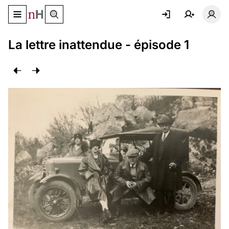
Basculer le menu de navigation
Basc
La lettre inattendue - épisode 1