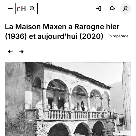
Basculer le menu de navigation
Basc
La Maison Maxen a Rarogne hier
(1936) et aujourd’hui (2020)
En repérage