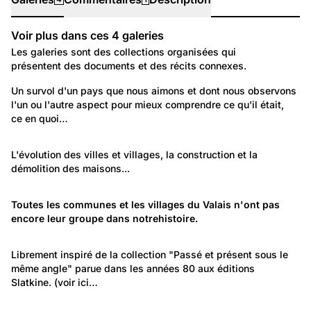
Voir plus dans ces
4
galeries
Galeries
Les galeries sont des collections organisées qui
présentent des documents et des récits connexes.
565
Lieux: Valais
Un survol d'un pays que nous aimons et dont nous observons 
l'un ou l'autre aspect pour mieux comprendre ce qu'il était, 
Valais nostalgique
ce en quoi…
724
Environnement: Urbanisme et logement
L'évolution des villes et villages, la construction et la 
démolition des maisons...
Construction, architecture, urbanisme, démolition
1 025
de maison...
Lieux: Valais
Toutes les communes et les villages du Valais n'ont pas 
encore leur groupe dans notrehistoire.
Le Valais
622
Politique et Société: Evénements
Librement inspiré de la collection "Passé et présent sous le 
même angle" parue dans les années 80 aux éditions 
Passé-Présent
Slatkine. (voir 
ici…