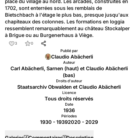
place du village au nord. Les arcades, construites en 
1702, sont enterrées sous les remblais de 
Bietschbach à l'étage le plus bas, presque jusqu'aux 
chapiteaux des colonnes. Les formations en loggia 
ressemblent remarquablement au château Stockalper 
à Brigue ou au Burgenerhaus à Viège.
3
0
Publié par
Claudio Abächerli
Auteur
Carl Abächerli, Sarnen (haut) et Claudio Abächerli
(bas)
Droits d'auteur
Staatsarchiv Obwalden et Claudio Abächerli
Licence
Tous droits réservés
Date
1936
Périodes
1930 - 1939
2020 - 2029
Galeries
Commentaires
Description
4
1