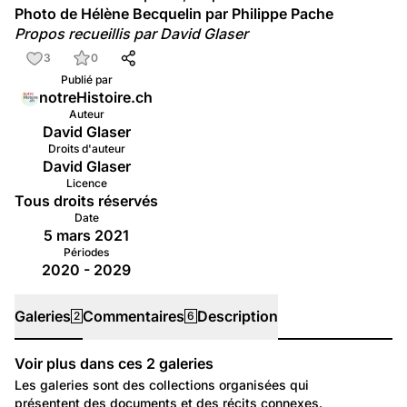
Photo de Hélène Becquelin par Philippe Pache
Propos recueillis par David Glaser
3
0
Publié par
notreHistoire.ch
Auteur
David Glaser
Droits d'auteur
David Glaser
Licence
Tous droits réservés
Date
5 mars 2021
Périodes
2020 - 2029
Galeries
Commentaires
Description
2
6
Voir plus dans ces
2
galeries
Galeries
Les galeries sont des collections organisées qui
présentent des documents et des récits connexes.