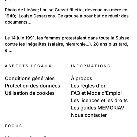
497
Portraits: Figures marquantes
Photo de l'icône; Louise Grezet fillette, devenue ma mère en 
1940;  Louise Desarzens. Ce groupe à pour but de réunir des 
Destins de femmes
documents…
78
Politique et Société: Evénements
Le 14 juin 1991, les femmes protestaient dans toute la Suisse 
contre les inégalités (salaire, hierarchie...). 28 ans plus tard, 
La grève des femmes de 1991, 2019, 2020 et 2021
el…
ASPECTS LÉGAUX
INFORMATIONS
Conditions générales
À propos
Protection des données
Les règles d'or
Utilisation de cookies
FAQ et Mode d’Emploi
Les licences et les droits
Les guides MEMORIAV
Nous contacter
FOCUS