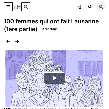
Basculer le menu de navigation
Basc
100 femmes qui ont fait Lausanne
(1ère partie)
En repérage
Lire
la
vidéo