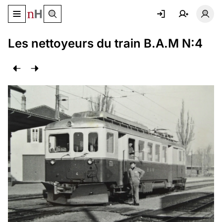
Basculer le menu de navigation
Basc
Les nettoyeurs du train B.A.M N:4