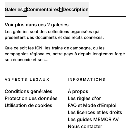
Galeries
Commentaires
Description
2
1
Voir plus dans ces
2
galeries
Galeries
Les galeries sont des collections organisées qui
présentent des documents et des récits connexes.
1 135
Travail et Economie: Entreprises
Que ce soit les ICN, les trains de campagne, ou les 
compagnies régionales, notre pays à depuis longtemps forgé 
Trains de Suisse
son économie et ses…
210
Temps libre et culture: Loisirs
ASPECTS LÉGAUX
INFORMATIONS
Identité perdu ..CH..
Conditions générales
À propos
Protection des données
Les règles d'or
Utilisation de cookies
FAQ et Mode d’Emploi
Les licences et les droits
Les guides MEMORIAV
Nous contacter