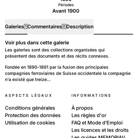
Périodes
Avant 1900
Galeries
Commentaires
Description
1
0
Voir plus dans cette galerie
Galeries
Les galeries sont des collections organisées qui
présentent des documents et des récits connexes.
14
Environnement: Transport
Fondée en 1890-1891 par la fusion des principales 
compagnies ferroviaires de Suisse occidentale la compagnie 
La compagnie du Jura Simplon
n'a existé que treize…
ASPECTS LÉGAUX
INFORMATIONS
Conditions générales
À propos
Protection des données
Les règles d'or
Utilisation de cookies
FAQ et Mode d’Emploi
Les licences et les droits
Les guides MEMORIAV