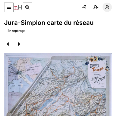
Basculer le menu de navigation
Basc
Jura-Simplon carte du réseau
En repérage