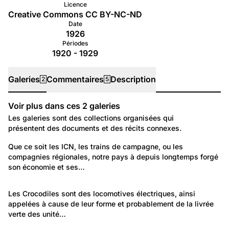
Licence
Creative Commons CC BY-NC-ND
Date
1926
Périodes
1920 - 1929
Galeries
Commentaires
Description
2
5
Voir plus dans ces
2
galeries
Galeries
Les galeries sont des collections organisées qui
présentent des documents et des récits connexes.
1 135
Travail et Economie: Entreprises
Que ce soit les ICN, les trains de campagne, ou les 
compagnies régionales, notre pays à depuis longtemps forgé 
Trains de Suisse
son économie et ses…
18
Travail et Economie: Technologie et science
Les Crocodiles sont des locomotives électriques, ainsi 
appelées à cause de leur forme et probablement de la livrée 
Les locomotives Crocodiles
verte des unité…