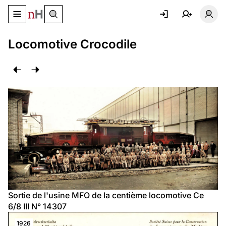
Basculer le menu de navigation
Basc
Locomotive Crocodile
Sortie de l'usine MFO de la centième locomotive Ce 
6/8 III N° 14307
1926