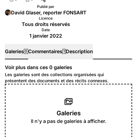
Publié par
David Glaser, reporter FONSART
Licence
Tous droits réservés
Date
1 janvier 2022
Galeries
Commentaires
Description
0
1
Voir plus dans ces
0
galeries
Galeries
Les galeries sont des collections organisées qui
présentent des documents et des récits connexes.
Galeries
Il n'y a pas de galeries à afficher.