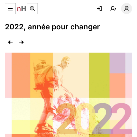
Basculer le menu de navigation
Basc
2022, année pour changer