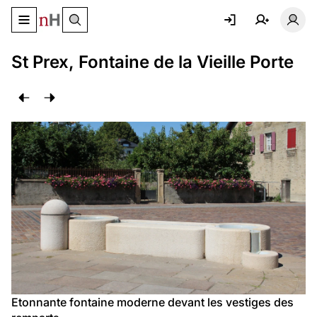
Basculer le menu de navigation
Basc
St Prex, Fontaine de la Vieille Porte
Etonnante fontaine moderne devant les vestiges des 