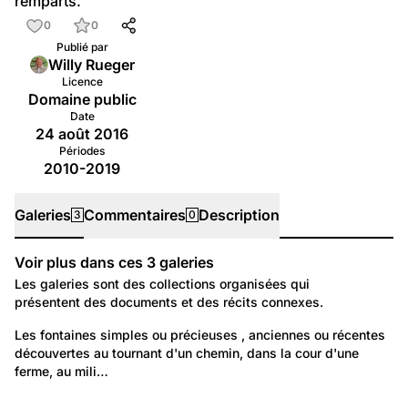
remparts.
0
0
Publié par
Willy Rueger
Licence
Domaine public
Date
24 août 2016
Périodes
2010-2019
Galeries
Commentaires
Description
3
0
Voir plus dans ces
3
galeries
Galeries
Les galeries sont des collections organisées qui
présentent des documents et des récits connexes.
1 035
Temps libre et culture: Vie quotidienne
Les fontaines simples ou précieuses , anciennes ou récentes 
découvertes au tournant d'un chemin, dans la cour d'une 
Les fontaines et lavoirs de Suisse
ferme, au mili…
658