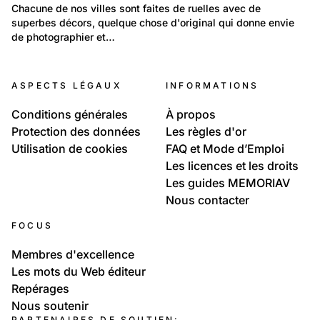
Environnement: Urbanisme et logement
Chacune de nos villes sont faites de ruelles avec de 
superbes décors, quelque chose d'original qui donne envie 
Rues de nos villes
de photographier et…
102
Lieux: Vaud
ASPECTS LÉGAUX
INFORMATIONS
Fontaines du canton de Vaud
Conditions générales
À propos
Protection des données
Les règles d'or
Utilisation de cookies
FAQ et Mode d’Emploi
Les licences et les droits
Les guides MEMORIAV
Nous contacter
FOCUS
Membres d'excellence
Les mots du Web éditeur
Repérages
Nous soutenir
PARTENAIRES DE SOUTIEN: