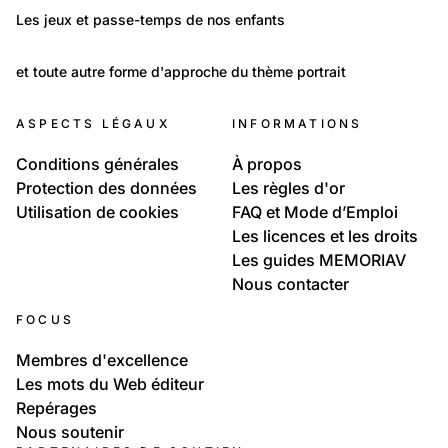
Politique et Société: Education
Les jeux et passe-temps de nos enfants
Les enfants, leurs jeux et passe-temps
6 120
Portraits: Figures marquantes
et toute autre forme d'approche du thème portrait
Portrait photographique
ASPECTS LÉGAUX
INFORMATIONS
Conditions générales
À propos
Protection des données
Les règles d'or
Utilisation de cookies
FAQ et Mode d’Emploi
Les licences et les droits
Les guides MEMORIAV
Nous contacter
FOCUS
Membres d'excellence
Les mots du Web éditeur
Repérages
Nous soutenir