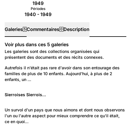
1949
Périodes
1940 - 1949
Galeries
Commentaires
Description
5
0
Voir plus dans ces
5
galeries
Galeries
Les galeries sont des collections organisées qui
présentent des documents et des récits connexes.
241
Portraits: Une vie
Autrefois il n'était pas rare d'avoir dans son entourage des 
familles de plus de 10 enfants. Aujourd'hui, à plus de 2 
Famille nombreuse
enfants, un …
997
Lieux: Valais
Sierroises Sierrois…
Sierre, Muraz, Noës, Granges, hier et aujourd'hui
565
Lieux: Valais
Un survol d'un pays que nous aimons et dont nous observons 
l'un ou l'autre aspect pour mieux comprendre ce qu'il était, 
Valais nostalgique
ce en quoi…
1 948