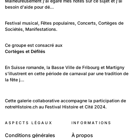
Malheureusement j'ai égaré mes notes sur ce sujet et j'ai 
Manifestations Nyon
besoin d'aide pour dé…
667
Temps libre et culture: Loisirs
Festival musical, Fêtes populaires, Concerts, Cortèges de 
Sociétés, Manifestations.
Festivals, Concerts et Événements
877
Temps libre et culture: Tradition et religion
Ce groupe est consacré aux
Cortèges et Défilés
Cortèges et Défilés
70
Temps libre et culture: Tradition et religion
En Suisse romande, la Basse Ville de Fribourg et Martigny 
s'illustrent en cette période de carnaval par une tradition de 
Le temps d'un carnaval
la fête j…
89
336
Lieux: Vaud
Politique et Société: Evénements
Cette galerie collaborative accompagne la participation de 
NYON
notreHistoire.ch au Festival Histoire et Cité 2024.
La rue, témoin de nos passions
ASPECTS LÉGAUX
INFORMATIONS
Conditions générales
À propos