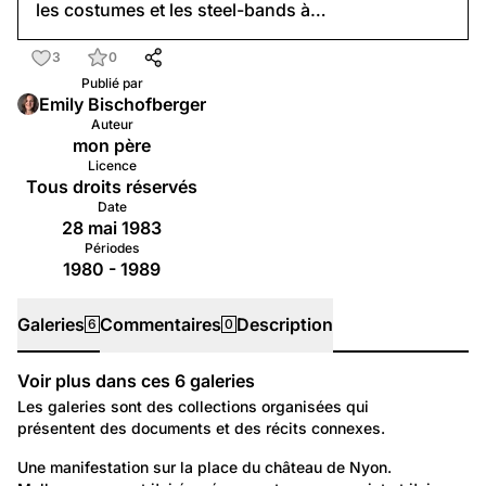
les costumes et les steel-bands à…
3
0
Publié par
Emily Bischofberger
Auteur
mon père
Licence
Tous droits réservés
Date
28 mai 1983
Périodes
1980 - 1989
Galeries
Commentaires
Description
6
0
Voir plus dans ces
6
galeries
Galeries
Les galeries sont des collections organisées qui
présentent des documents et des récits connexes.
24
Temps libre et culture: Loisirs
Une manifestation sur la place du château de Nyon. 