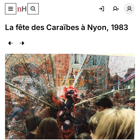
Basculer le menu de navigation
Basc
La fête des Caraïbes à Nyon, 1983