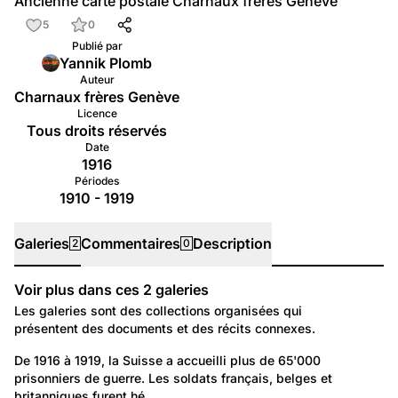
Ancienne carte postale Charnaux frères Genève
5
0
Publié par
Yannik Plomb
Auteur
Charnaux frères Genève
Licence
Tous droits réservés
Date
1916
Périodes
1910 - 1919
Galeries
Commentaires
Description
2
0
Voir plus dans ces
2
galeries
Galeries
Les galeries sont des collections organisées qui
présentent des documents et des récits connexes.
164
Politique et Société: Evénements
De 1916 à 1919, la Suisse a accueilli plus de 65'000 
prisonniers de guerre. Les soldats français, belges et 
Les internés de la Grande Guerre en Suisse
britanniques furent hé…