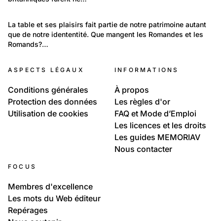
202
Temps libre et culture: Vie quotidienne
La table et ses plaisirs fait partie de notre patrimoine autant 
que de notre idententité. Que mangent les Romandes et les 
La Suisse romande à table
Romands?…
ASPECTS LÉGAUX
INFORMATIONS
Conditions générales
À propos
Protection des données
Les règles d'or
Utilisation de cookies
FAQ et Mode d’Emploi
Les licences et les droits
Les guides MEMORIAV
Nous contacter
FOCUS
Membres d'excellence
Les mots du Web éditeur
Repérages