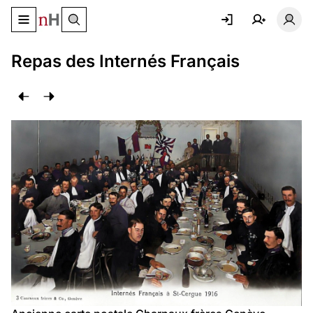
Basculer le menu de navigation
Basc
Repas des Internés Français