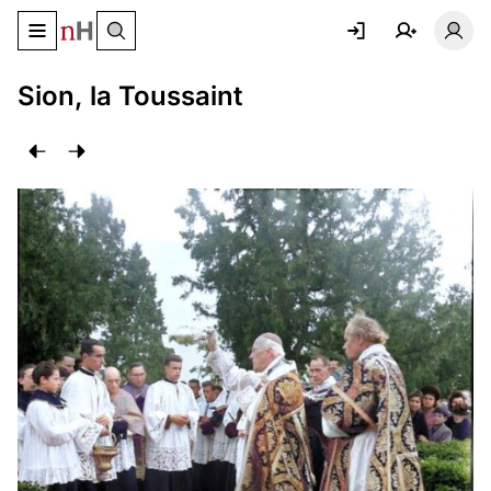
Basculer le menu de navigation
Basc
Sion, la Toussaint