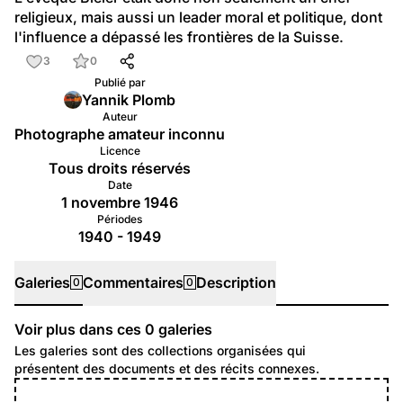
religieux, mais aussi un leader moral et politique, dont 
l'influence a dépassé les frontières de la Suisse.
3
0
Publié par
Yannik Plomb
Auteur
Photographe amateur inconnu
Licence
Tous droits réservés
Date
1 novembre 1946
Périodes
1940 - 1949
Galeries
Commentaires
Description
0
0
Voir plus dans ces
0
galeries
Galeries
Les galeries sont des collections organisées qui
présentent des documents et des récits connexes.