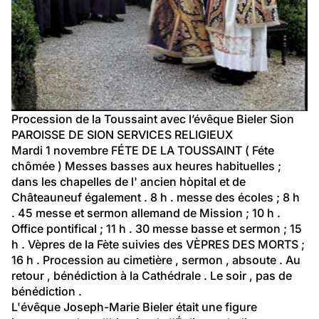
Procession de la Toussaint avec l’évêque Bieler Sion
PAROISSE DE SION SERVICES RELIGIEUX
Mardi 1 novembre FÉTE DE LA TOUSSAINT ( Féte 
chômée ) Messes basses aux heures habituelles ; 
dans les chapelles de l' ancien hòpital et de 
Châteauneuf également . 8 h . messe des écoles ; 8 h 
. 45 messe et sermon allemand de Mission ; 10 h . 
Office pontifical ; 11 h . 30 messe basse et sermon ; 15 
h . Vèpres de la Fète suivies des VÈPRES DES MORTS ; 
16 h . Procession au cimetière , sermon , absoute . Au 
retour , bénédiction à la Cathédrale . Le soir , pas de 
bénédiction .
L'évêque Joseph-Marie Bieler était une figure 