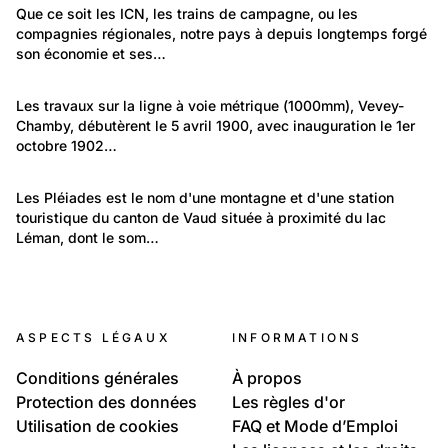
Travail et Economie: Entreprises
Que ce soit les ICN, les trains de campagne, ou les 
compagnies régionales, notre pays à depuis longtemps forgé 
Trains de Suisse
son économie et ses…
151
Travail et Economie: Entreprises
Les travaux sur la ligne à voie métrique (1000mm), Vevey-
Chamby, débutèrent le 5 avril 1900, avec inauguration le 1er 
CEV - Chemins de fer électriques veveysans
octobre 1902…
(actuellement MVR)
92
Lieux: Vaud
Les Pléiades est le nom d'une montagne et d'une station 
touristique du canton de Vaud située à proximité du lac 
Les Pléiades
Léman, dont le som…
787
71
Temps libre et culture: Loisirs
44
Environnement: Transport
Cartes de jadis
Environnement: Transport
Les trains, trams et funiculaires
ASPECTS LÉGAUX
INFORMATIONS
Chemins de fer
Conditions générales
À propos
Protection des données
Les règles d'or
Utilisation de cookies
FAQ et Mode d’Emploi