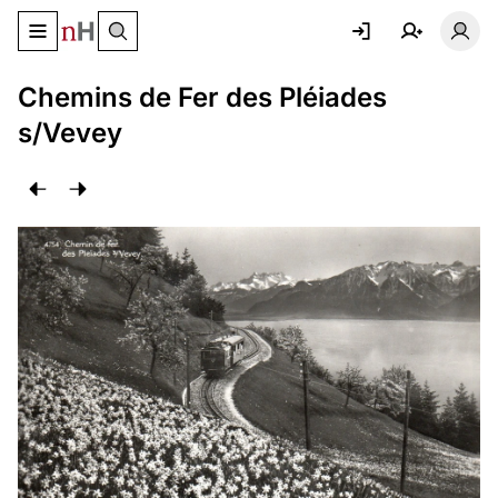
Basculer le menu de navigation
Basc
Chemins de Fer des Pléiades
s/Vevey