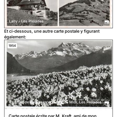
Lally - Les Pléiades
Et ci-dessous, une autre carte postale y figurant 
également:
1954
Champs de narcisses et Dents du Midi, Les Pléiades
Carte postale écrite par M. Kraft, ami de mon