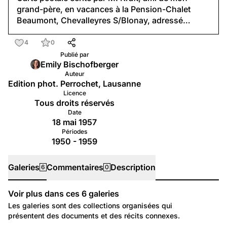
grand-père, en vacances à la Pension-Chalet
Beaumont, Chevalleyres S/Blonay, adressé…
4
0
Publié par
Emily Bischofberger
Auteur
Edition phot. Perrochet, Lausanne
Licence
Tous droits réservés
Date
18 mai 1957
Périodes
1950 - 1959
Galeries
Commentaires
Description
6
0
Voir plus dans ces
6
galeries
Galeries
Les galeries sont des collections organisées qui
présentent des documents et des récits connexes.
1 134