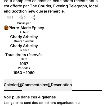
Pour compléter ce dossier, cette photo récente nous 
est offerte par 
The Courier, Evening Telegraph, local 
end Scottich new
 que je remercie.
3
0
Publié par
Pierre-Marie Epiney
Auteur
Charly Arbellay
Droits d'auteur
Charly Arbellay
Licence
Tous droits réservés
Date
1967
Périodes
1960 - 1969
Galeries
Commentaires
Description
4
1
Voir plus dans ces
4
galeries
Galeries
Les galeries sont des collections organisées qui