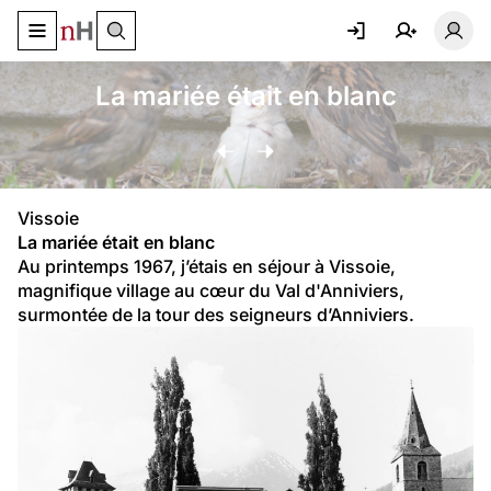
Basculer le menu de navigation
Basc
La mariée était en blanc
Vissoie
La mariée était en blanc
Au printemps 1967, j’étais en séjour à Vissoie, 
magnifique village au cœur du Val d'Anniviers, 
surmontée de la tour des seigneurs d’Anniviers.