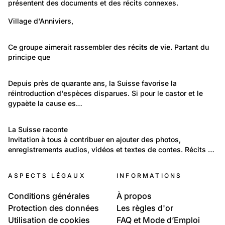
présentent des documents et des récits connexes.
917
Lieux: Valais
Village d'Anniviers,
Vissoie, hier et aujourd'hui
406
Portraits: Une vie
Ce groupe aimerait rassembler des 
récits de vie.
 Partant du 
principe que
Récits de vie
22
Environnement: Nature et paysage
Depuis près de quarante ans, la Suisse favorise la 
réintroduction d'espèces disparues. Si pour le castor et le 
La reconquête des animaux sauvages
gypaète la cause es…
245
Temps libre et culture: Littérature et musique
La Suisse raconte
Invitation à tous à contribuer en ajouter des photos, 
Contes et légendes de la Suisse, récits inventés et
enregistrements audios, vidéos et textes de contes. Récits …
récits de vie
ASPECTS LÉGAUX
INFORMATIONS
Conditions générales
À propos
Protection des données
Les règles d'or
Utilisation de cookies
FAQ et Mode d’Emploi