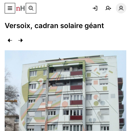
Basculer le menu de navigation
Basc
Versoix, cadran solaire géant