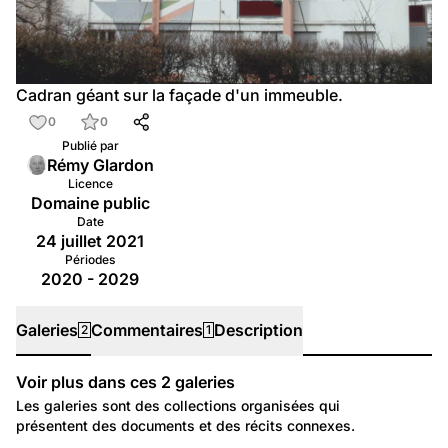
Cadran géant sur la façade d'un immeuble.
0
0
Publié par
Rémy Glardon
Licence
Domaine public
Date
24 juillet 2021
Périodes
2020 - 2029
Galeries
Commentaires
Description
2
1
Voir plus dans ces
2
galeries
Galeries
Les galeries sont des collections organisées qui
présentent des documents et des récits connexes.
157