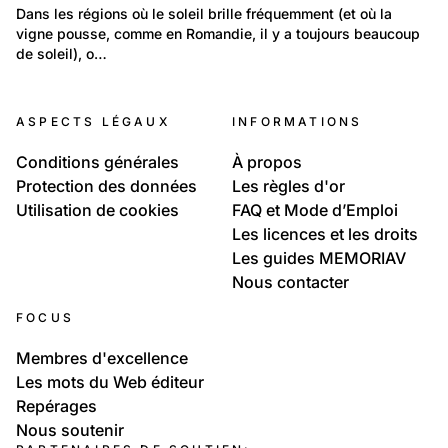
Environnement: Nature et paysage
Dans les régions où le soleil brille fréquemment (et où la 
vigne pousse, comme en Romandie, il y a toujours beaucoup 
Cadrans solaires de la Suisse romande
de soleil), o…
42
Travail et Economie: Technologie et science
ASPECTS LÉGAUX
INFORMATIONS
Cadrans solaires
Conditions générales
À propos
Protection des données
Les règles d'or
Utilisation de cookies
FAQ et Mode d’Emploi
Les licences et les droits
Les guides MEMORIAV
Nous contacter
FOCUS
Membres d'excellence
Les mots du Web éditeur
Repérages
Nous soutenir