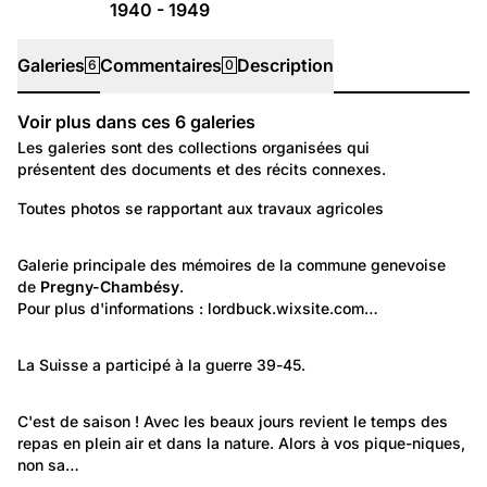
1940 - 1949
Galeries
Commentaires
Description
6
0
Voir plus dans ces
6
galeries
Galeries
Les galeries sont des collections organisées qui
présentent des documents et des récits connexes.
182
Travail et Economie: Agriculture
Toutes photos se rapportant aux travaux agricoles
Travaux agricoles
431
Lieux: Genève
Galerie principale des mémoires de la commune genevoise 
de 
Pregny-Chambésy
Pregny-Chambésy
.
Pour plus d'informations : 
lordbuck.wixsite.com…
348
Politique et Société: Sécurité et justice
La Suisse a participé à la guerre 39-45.
Pendant la guerre 39-45; divers témoignages et
32
actions suisses
Temps libre et culture: Loisirs
C'est de saison ! Avec les beaux jours revient le temps des 
repas en plein air et dans la nature. Alors à vos pique-niques, 
Pique-nique
non sa…