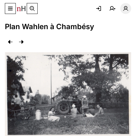
Basculer le menu de navigation
Basc
Plan Wahlen à Chambésy