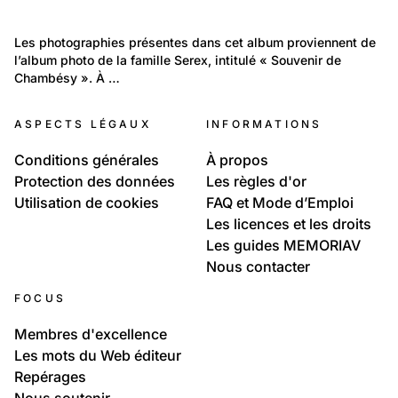
67
114
Travail et Economie: Agriculture
Portraits: Une vie
Les photographies présentes dans cet album proviennent de 
Tracteurs
l’album photo de la famille Serex, intitulé « Souvenir de 
Fonds de la famille Cujean-Serex
Chambésy ». À …
ASPECTS LÉGAUX
INFORMATIONS
Conditions générales
À propos
Protection des données
Les règles d'or
Utilisation de cookies
FAQ et Mode d’Emploi
Les licences et les droits
Les guides MEMORIAV
Nous contacter
FOCUS
Membres d'excellence
Les mots du Web éditeur
Repérages