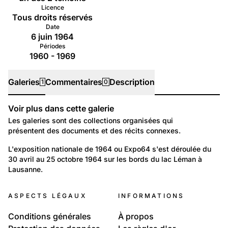
Licence
Tous droits réservés
Date
6 juin 1964
Périodes
1960 - 1969
Galeries
Commentaires
Description
1
0
Voir plus dans cette galerie
Galeries
Les galeries sont des collections organisées qui
présentent des documents et des récits connexes.
817
Temps libre et culture: Loisirs
L'exposition nationale de 1964 ou Expo64 s'est déroulée du 
30 avril au 25 octobre 1964 sur les bords du lac Léman à 
L'Exposition nationale de 1964
Lausanne.
ASPECTS LÉGAUX
INFORMATIONS
Conditions générales
À propos