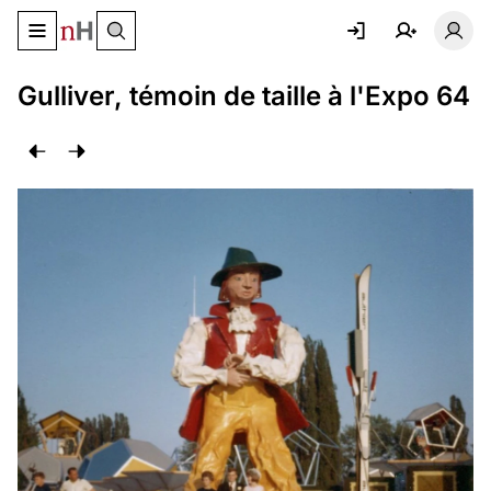
Basculer le menu de navigation
Basc
Gulliver, témoin de taille à l'Expo 64