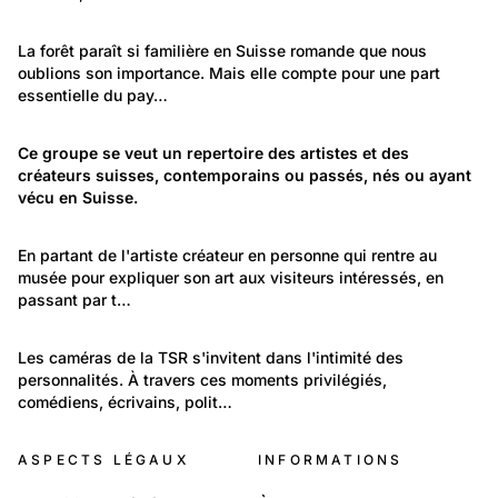
130
Environnement: Nature et paysage
La forêt paraît si familière en Suisse romande que nous 
oublions son importance. Mais elle compte pour une part 
La forêt, un univers en soi
essentielle du pay…
1 224
Temps libre et culture: Arts
Ce groupe se veut un repertoire des artistes et des 
créateurs suisses, contemporains ou passés, nés ou ayant 
Répertoire des artistes et des créateurs en Suisse
vécu en Suisse.
333
Temps libre et culture: Arts
En partant de l'artiste créateur en personne qui rentre au 
musée pour expliquer son art aux visiteurs intéressés, en 
Beaux-Arts / Musées
passant par t…
13
Portraits: Figures marquantes
Les caméras de la TSR s'invitent dans l'intimité des 
personnalités. À travers ces moments privilégiés, 
Dans l'intimité des stars
comédiens, écrivains, polit…
ASPECTS LÉGAUX
INFORMATIONS