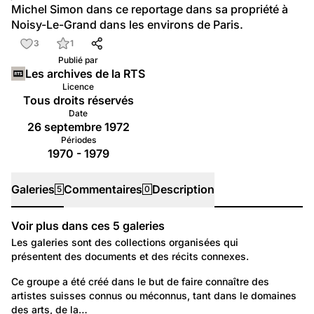
Michel Simon dans ce reportage dans sa propriété à 
Noisy-Le-Grand dans les environs de Paris.
3
1
Publié par
Les archives de la RTS
Licence
Tous droits réservés
Date
26 septembre 1972
Périodes
1970 - 1979
Galeries
Commentaires
Description
5
0
Voir plus dans ces
5
galeries
Galeries
Les galeries sont des collections organisées qui
présentent des documents et des récits connexes.
380
Temps libre et culture: Arts
Ce groupe a été créé dans le but de faire connaître des 
artistes suisses connus ou méconnus, tant dans le domaines 
Artistes suisses d'autrefois
des arts, de la…