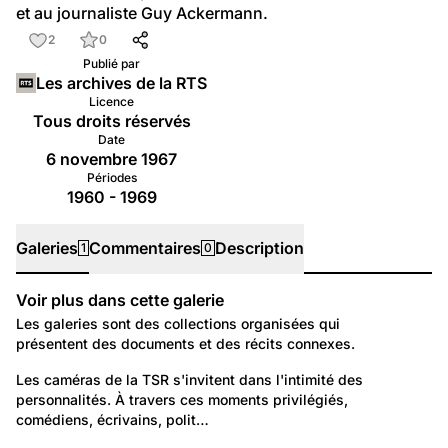
et au journaliste Guy Ackermann.
2
0
Publié par
Les archives de la RTS
Licence
Tous droits réservés
Date
6 novembre 1967
Périodes
1960 - 1969
Galeries
Commentaires
Description
1
0
Voir plus dans cette galerie
Galeries
Les galeries sont des collections organisées qui
présentent des documents et des récits connexes.
13
Portraits: Figures marquantes
Les caméras de la TSR s'invitent dans l'intimité des 
personnalités. À travers ces moments privilégiés, 
Dans l'intimité des stars
comédiens, écrivains, polit…