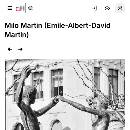
Basculer le menu de navigation
Basc
Milo Martin (Emile-Albert-David
Martin)