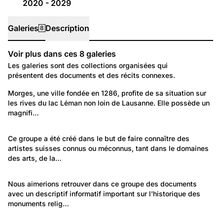
2020 - 2029
Galeries
Description
8
Voir plus dans ces
8
galeries
Galeries
Les galeries sont des collections organisées qui
présentent des documents et des récits connexes.
540
Lieux: Vaud
Morges, une ville fondée en 1286, profite de sa situation sur 
les rives du lac Léman non loin de Lausanne. Elle possède un 
Morges
magnifi…
380
Temps libre et culture: Arts
Ce groupe a été créé dans le but de faire connaître des 
artistes suisses connus ou méconnus, tant dans le domaines 
Artistes suisses d'autrefois
des arts, de la…
903
Temps libre et culture: Loisirs
Nous aimerions retrouver dans ce groupe des documents 
avec un descriptif informatif important sur l'historique des 
Connaissances historiques
monuments relig…
1 224