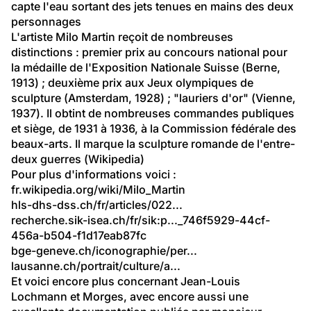
capte l'eau sortant des jets tenues en mains des deux 
personnages
L'artiste Milo Martin reçoit de nombreuses 
distinctions : premier prix au concours national pour 
la médaille de l'Exposition Nationale Suisse (Berne, 
1913) ; deuxième prix aux Jeux olympiques de 
sculpture (Amsterdam, 1928) ; "lauriers d'or" (Vienne, 
1937). Il obtint de nombreuses commandes publiques 
et siège, de 1931 à 1936, à la Commission fédérale des 
beaux-arts. Il marque la sculpture romande de l'entre-
deux guerres (Wikipedia)
Pour plus d'informations voici :
fr.wikipedia.org/wiki/Milo
_Martin
hls-dhs-dss.ch/fr/articles/022...
recherche.sik-isea.ch/fr/sik:p...
_746f5929-44cf-
456a-b504-f1d17eab87fc
bge-geneve.ch/iconographie/per...
lausanne.ch/portrait/culture/a...
Et voici encore plus concernant Jean-Louis 
Lochmann et Morges, avec encore aussi une 