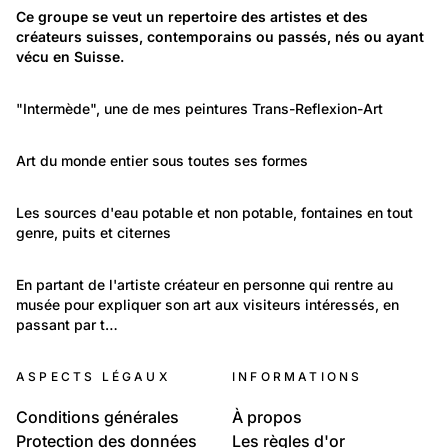
Temps libre et culture: Arts
Ce groupe se veut un repertoire des artistes et des 
créateurs suisses, contemporains ou passés, nés ou ayant 
Répertoire des artistes et des créateurs en Suisse
vécu en Suisse.
1 847
Temps libre et culture: Arts
"Intermède", une de mes peintures Trans-Reflexion-Art
Art Musique et Culture
1 887
Temps libre et culture: Arts
Art du monde entier sous toutes ses formes
Art/Artisanat
588
Temps libre et culture: Arts
Les sources d'eau potable et non potable, fontaines en tout 
genre, puits et citernes
Fontaines / Sources d'eau d'ici et d'ailleurs
333
Temps libre et culture: Arts
En partant de l'artiste créateur en personne qui rentre au 
musée pour expliquer son art aux visiteurs intéressés, en 
Beaux-Arts / Musées
passant par t…
ASPECTS LÉGAUX
INFORMATIONS
Conditions générales
À propos
Protection des données
Les règles d'or