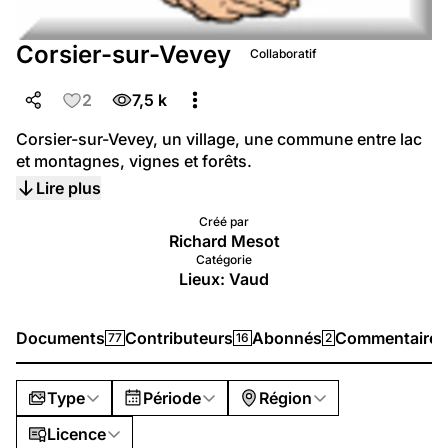
Corsier-sur-Vevey
Collaboratif
2
7,5 k
Corsier-sur-Vevey, un village, une commune entre lac 
et montagnes, vignes et forêts.
Lire plus
Créé par
Richard Mesot
Catégorie
Lieux: Vaud
Documents
Contributeurs
Abonnés
Commentaires
77
16
2
Type
Période
Région
Licence