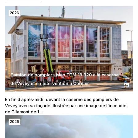
2026
Camion de pompiers Man TGM 18.320 à la caserne
de Vevey et en intervention à Corsier
En fin d’après‑midi, devant 
la caserne des pompiers de 
Vevey
 avec sa façade illustrée par une image de 
l’incendie 
de Gilamont de 1…
2026