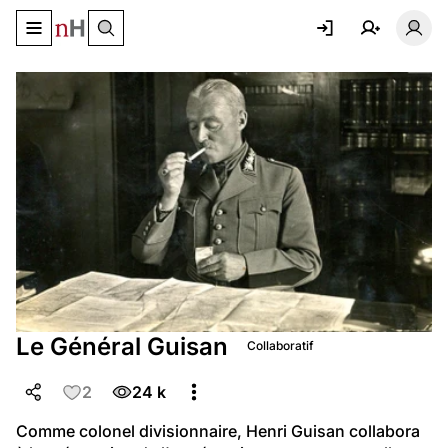
Basculer le menu de navigation
Basc
Le Général Guisan
Collaboratif
2
24 k
Comme colonel divisionnaire, Henri Guisan collabora 