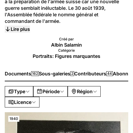
à la préparation de l'armée suisse car une nouvelle 
guerre semblait inéluctable. Le 30 août 1939, 
l'Assemblée fédérale le nomme général et 
commandant de l'armée.
Lire plus
Créé par
Albin Salamin
Catégorie
Portraits: Figures marquantes
Documents
Sous-galeries
Contributeurs
Abonné
162
2
44
Type
Période
Région
Licence
1940