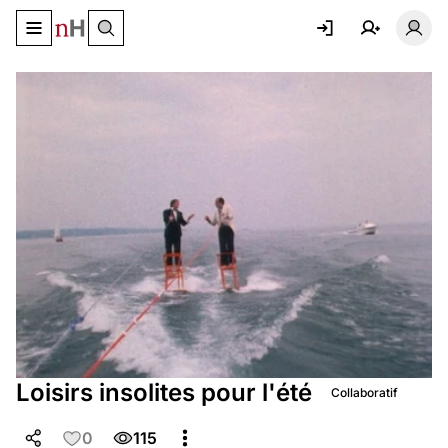
Basculer le menu de navigation
Basc
Loisirs insolites pour l'été
Collaboratif
0
115