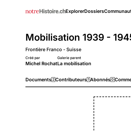
Explorer
Dossiers
Communau
Mobilisation 1939 - 194
Frontière Franco - Suisse
Créé par
Galerie parent
Michel Rochat
La mobilisation
Documents
Contributeurs
Abonnés
Commen
2
1
0