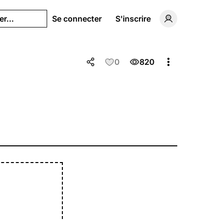
her…
Se connecter
S'inscrire
Basculer vers 
0
820