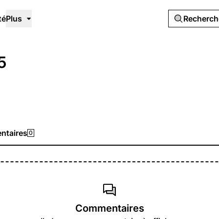
té
Plus
Recherc
5
taires
0
Commentaires