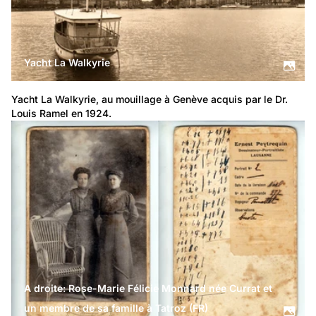
Yacht La Walkyrie
Yacht La Walkyrie, au mouillage à Genève acquis par le Dr. 
Louis Ramel en 1924.
A droite: Rose-Marie Félicie Monnard née Currat et
un membre de sa famille à Tatroz (FR)