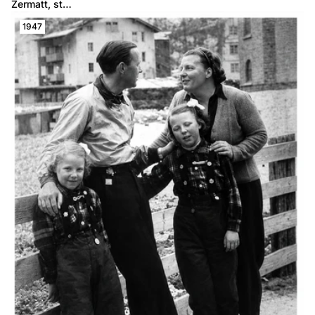
Zermatt, st…
1947