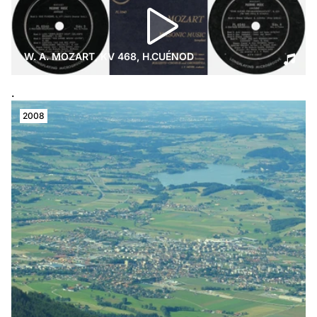
W. A. MOZART, KV 468, H.CUÉNOD
.
2008