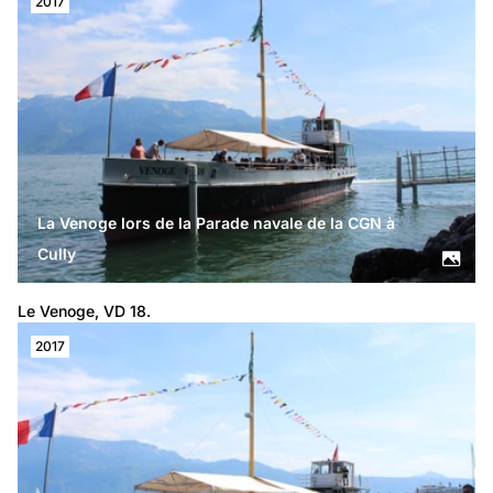
2017
La Venoge lors de la Parade navale de la CGN à
Cully
Le Venoge, VD 18.
2017