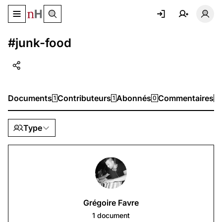
Basculer le menu de navigation
Basc
#junk-food
Documents
Contributeurs
Abonnés
Commentaires
1
1
0
0
Type
Grégoire Favre
1
document