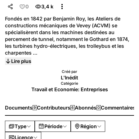
0
3,4 k
Fondés en 1842 par Benjamin Roy, les Ateliers de 
constructions mécaniques de Vevey (ACVM) se 
spécialisèrent dans les machines destinées au 
percement de tunnel, notamment le Gothard en 1874, 
les turbines hydro-électriques, les trolleybus et les 
charpentes …
Lire plus
Créé par
L'Inédit
Catégorie
Travail et Economie: Entreprises
Documents
Contributeurs
Abonnés
Commentaires
9
6
0
0
Type
Période
Région
Licence