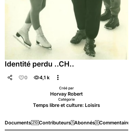
Identité perdu ..CH..
0
4,1 k
Créé par
Horvay Robert
Catégorie
Temps libre et culture: Loisirs
Documents
Contributeurs
Abonnés
Commentaires
210
1
0