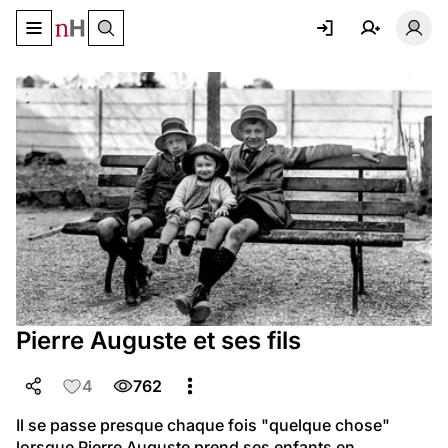
Basculer le menu de navigation
Basc
Pierre Auguste et ses fils
4
762
Il se passe presque chaque fois "quelque chose" 
lorsque Pierre Auguste prend ses enfants en 