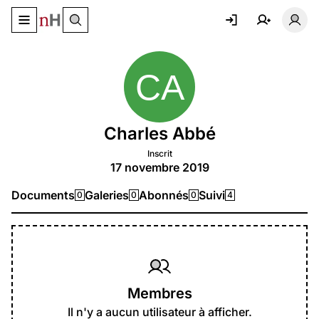
Basculer le menu de navigation
Basc
Charles Abbé
Inscrit
17 novembre 2019
Documents
Galeries
Abonnés
Suivi
0
0
0
4
Membres
Il n'y a aucun utilisateur à afficher.