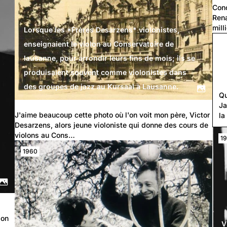
Conc
Rena
mill
Lorsque les *Frères Desarzens* violonistes,
enseignaient le violon au Conservatoire de
lausanne, pour arrondir leurs fins de mois; ils se
produisaient souvent comme violonistes dans
des groupes de jazz au Kursaal à Lausanne.
Qu
Ja
J'aime beaucoup cette photo où l'on voit mon père, Victor 
la
Desarzens, alors jeune violoniste qui donne des cours de 
violons au Cons…
1
1960
son 
V