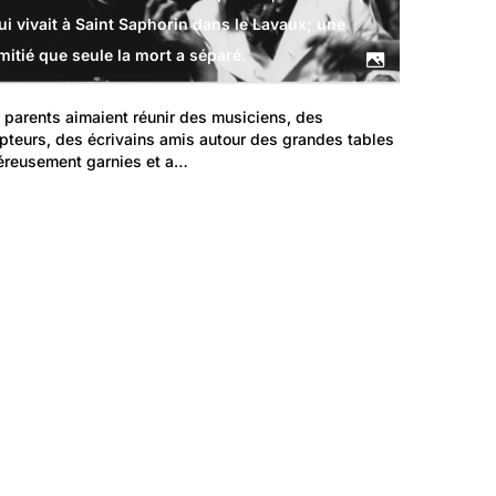
ui vivait à Saint Saphorin dans le Lavaux; une
mitié que seule la mort a séparé.
parents aimaient réunir des musiciens, des 
pteurs, des écrivains amis autour des grandes tables 
éreusement garnies et a…