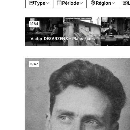
Type
Période
Région
1984
Victor DESARZENS - Plans Fixes
.
1947