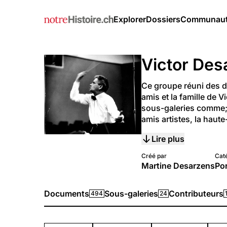
Explorer
Dossiers
Communau
Victor De
Ce groupe réuni des doc
amis et la famille de 
sous-galeries comme;  l
amis artistes, la haut
Lire plus
Créé par
Cat
Martine Desarzens
Por
Documents
Sous-galeries
Contributeurs
494
24