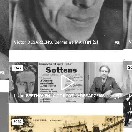
V
Victor DESARZENS, Germaine MARTIN (2)
.
.
2
1947
L
L.van BEETHOVEN, A.CORTOT, V.DESARZENS
f
s
.
a
2014