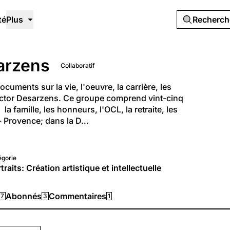
té
Plus
Recherc
sarzens
Collaboratif
uments sur la vie, l'oeuvre, la carrière, les 
Victor Desarzens. Ce groupe comprend vint-cinq  
a famille, les honneurs, l'OCL, la retraite, les 
e- Provence; dans la D…
égorie
traits: Création artistique et intellectuelle
Abonnés
Commentaires
17
3
1