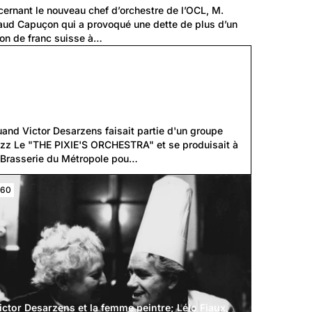
ernant le nouveau chef d’orchestre de l’OCL, M. 
ud Capuçon qui a provoqué une dette de plus d’un 
ion de franc suisse à…
La, Do, Mi, Sol : les sons du
Métropole...
and Victor Desarzens faisait partie d'un groupe 
zz Le "THE PIXIE'S ORCHESTRA" et se produisait à 
 Brasserie du Métropole pou…
960
ictor Desarzens et la femme peintre; Lélo Fiaux,