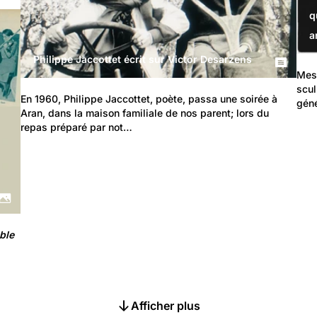
q
a
Philippe Jaccottet écrit sur Victor Desarzens
Mes 
scul
En 1960, Philippe Jaccottet, poète, passa une soirée à 
gén
Aran, dans la maison familiale de nos parent; lors du 
repas préparé par not…
ble 
Afficher plus