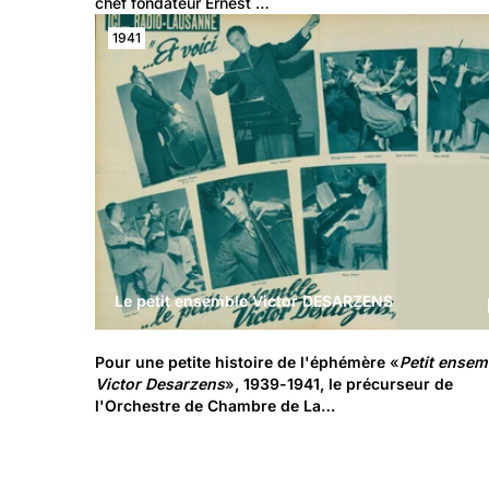
chef fondateur Ernest …
1941
Le petit ensemble Victor DESARZENS
Pour une petite histoire de l'éphémère
 «
Petit ensem
Victor Desarzens
»
, 1939-1941, le précurseur de 
l'Orchestre de Chambre de La…