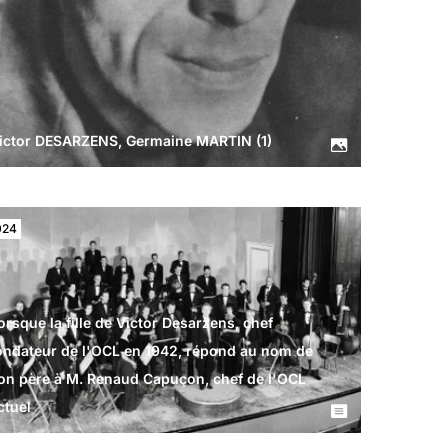
ictor DESARZENS, Germaine MARTIN (1)
024
orsque la fille de Victor Desarzens, chef
ondateur de l'OCL en 1942, répond au nom de
on père à M. Renaud Capuçon, chef de l'OCL
ctuel